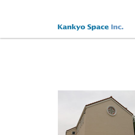
Warning
: Only the first byte will be assigned to the string offset in
/home/xs227432/soundzone.jp/