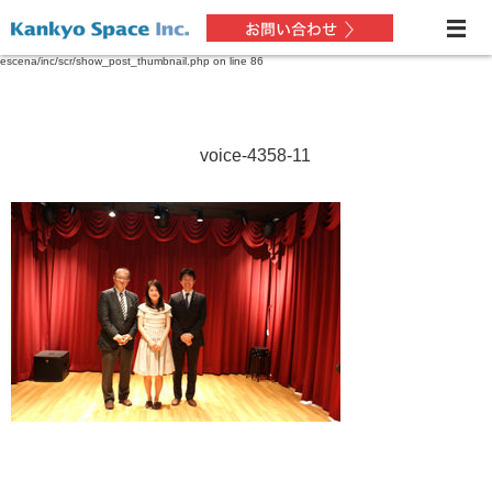
Warning
: Only the first byte will be assigned to the string offset in
/home/xs227432/soundzone.jp/public_html/kenchikuwork.soundzone.jp/wp-content/themes/dp-
escena/inc/scr/show_post_thumbnail.php
on line
86
voice-4358-11