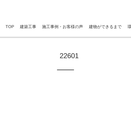
public_html/kenchikuwork.soundzone.jp/wp-content/themes/dp-escena/inc/scr/show_post_thumb
TOP
建築工事
施工事例・お客様の声
建物ができるまで
22601