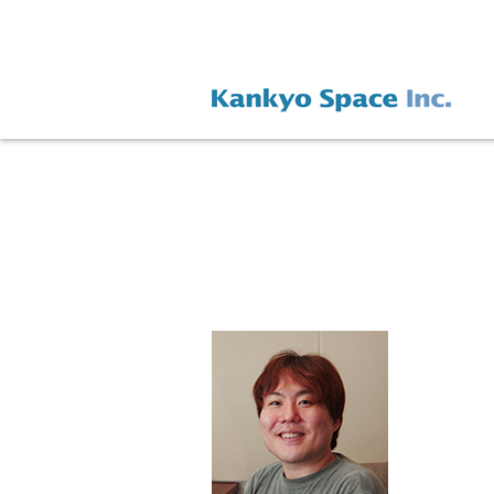
Warning
: Only the first byte will be assigned to the string offset in
/home/xs227432/soundzone.jp/