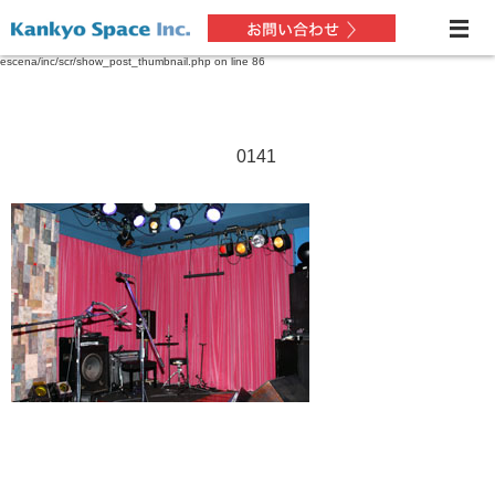
Warning
: Only the first byte will be assigned to the string offset in
/home/xs227432/soundzone.jp/public_html/kenchikuwork.soundzone.jp/wp-content/themes/dp-
escena/inc/scr/show_post_thumbnail.php
on line
86
0141