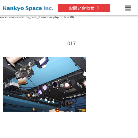
Warning
: Only the first byte will be assigned to the string offset in
/home/xs227432/soundzone.jp/public_html/kenchikuwork.soundzone.jp/wp-content/themes/dp-
escena/inc/scr/show_post_thumbnail.php
on line
86
017