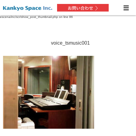
Warning
: Only the first byte will be assigned to the string offset in
/home/xs227432/soundzone.jp/public_html/kenchikuwork.soundzone.jp/wp-content/themes/dp-
escena/inc/scr/show_post_thumbnail.php
on line
86
voice_tsmusic001